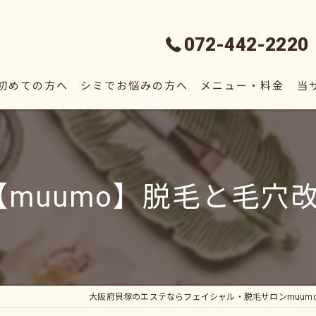
072-442-2220
初めての方へ
シミでお悩みの方へ
メニュー・料金
当
フ
脱
【muumo】脱毛と毛穴
毛
シ
エ
大阪府貝塚のエステならフェイシャル・脱毛サロンmuum