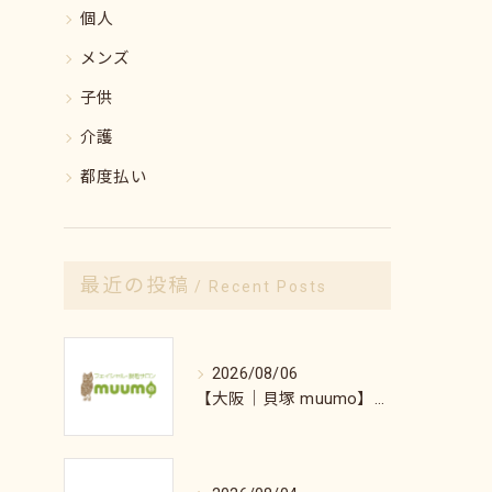
個人
メンズ
子供
介護
都度払い
最近の投稿
Recent Posts
2026/08/06
【大阪｜貝塚 muumo】エステと自宅でできるシミ対策術