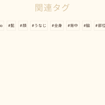
関連タグ
io
#髭
#顔
#うなじ
#全身
#背中
#脇
#部
お問い合わせはこちら