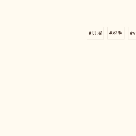
#貝塚
#脱毛
#v