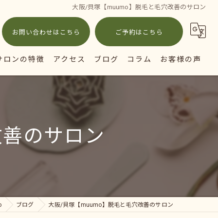
大阪/貝塚【muumo】脱毛と毛穴改善のサロン
お問い合わせはこちら
ご予約はこちら
サロンの特徴
アクセス
ブログ
コラム
お客様の声
ェイシャル
毛
改善のサロン
穴
ミケア
イジング対策
o
ブログ
大阪/貝塚【muumo】脱毛と毛穴改善のサロン