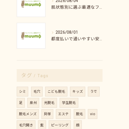
2026/08/04
肌状態別に選ぶ最適なフェイシャルケアの方法
2026/08/01
都度払いで通いやすい安心脱毛の魅力解説
タグ
Tags
シミ
毛穴
こども脱毛
キッズ
うで
足
泉州
光脱毛
学生脱毛
脱毛メンズ
貝塚
エステ
脱毛
vio
毛穴開き
髭
ピーリング
顔