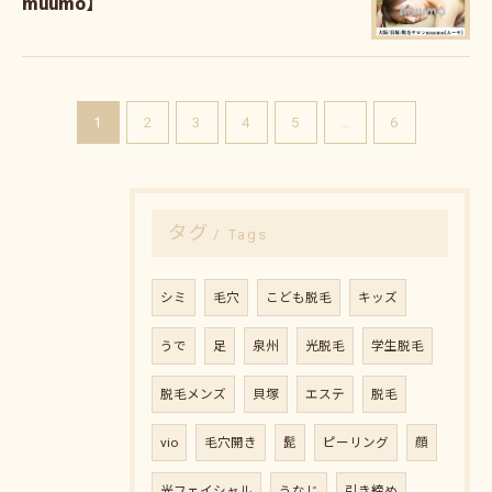
muumo】
1
2
3
4
5
...
6
タグ
Tags
シミ
毛穴
こども脱毛
キッズ
うで
足
泉州
光脱毛
学生脱毛
脱毛メンズ
貝塚
エステ
脱毛
vio
毛穴開き
髭
ピーリング
顔
光フェイシャル
うなじ
引き締め