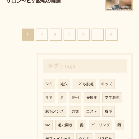
サロン～ヒゲ脱毛の経過
1
2
3
4
5
...
6
タグ
Tags
シミ
毛穴
こども脱毛
キッズ
うで
足
泉州
光脱毛
学生脱毛
脱毛メンズ
貝塚
エステ
脱毛
vio
毛穴開き
髭
ピーリング
顔
光フェイシャル
うなじ
引き締め