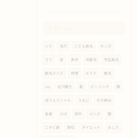
タグ
Tags
シミ
毛穴
こども脱毛
キッズ
うで
足
泉州
光脱毛
学生脱毛
脱毛メンズ
貝塚
エステ
脱毛
vio
毛穴開き
髭
ピーリング
顔
光フェイシャル
うなじ
引き締め
全身
ひげ
背中
メンズ
脇
ニキビ跡
部位
ダイエット
おしり