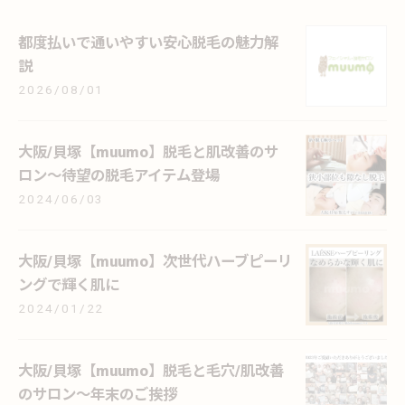
都度払いで通いやすい安心脱毛の魅力解
説
2026/08/01
大阪/貝塚【muumo】脱毛と肌改善のサ
ロン～待望の脱毛アイテム登場
2024/06/03
大阪/貝塚【muumo】次世代ハーブピーリ
ングで輝く肌に
2024/01/22
大阪/貝塚【muumo】脱毛と毛穴/肌改善
のサロン～年末のご挨拶