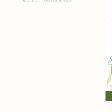
個人
メンズ
子供
介護
都度払い