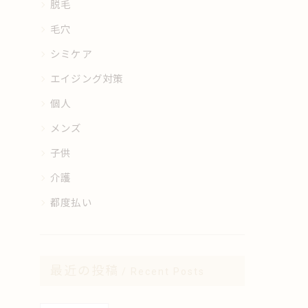
脱毛
毛穴
シミケア
エイジング対策
個人
メンズ
子供
介護
都度払い
最近の投稿
Recent Posts