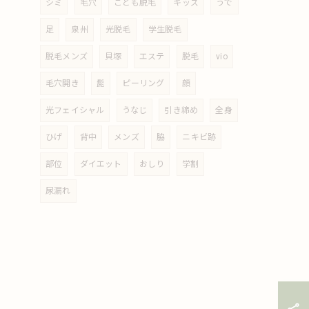
シミ
毛穴
こども脱毛
キッズ
うで
足
泉州
光脱毛
学生脱毛
脱毛メンズ
貝塚
エステ
脱毛
vio
毛穴開き
髭
ピーリング
顔
光フェイシャル
うなじ
引き締め
全身
ひげ
背中
メンズ
脇
ニキビ跡
部位
ダイエット
おしり
学割
尿漏れ