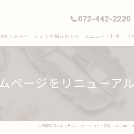
072-442-2220
初めての方へ
シミでお悩みの方へ
メニュー・料金
当
フ
脱
ムページをリニューア
毛
シ
エ
大阪府貝塚のエステならフェイシャル・脱毛サロンmuum