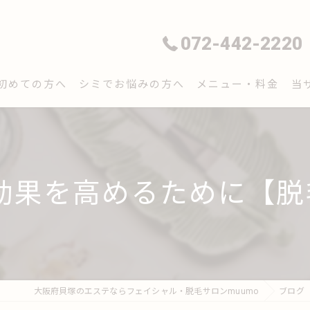
072-442-2220
初めての方へ
シミでお悩みの方へ
メニュー・料金
当
フ
脱
毛効果を高めるために【脱
毛
シ
エ
大阪府貝塚のエステならフェイシャル・脱毛サロンmuumo
ブログ