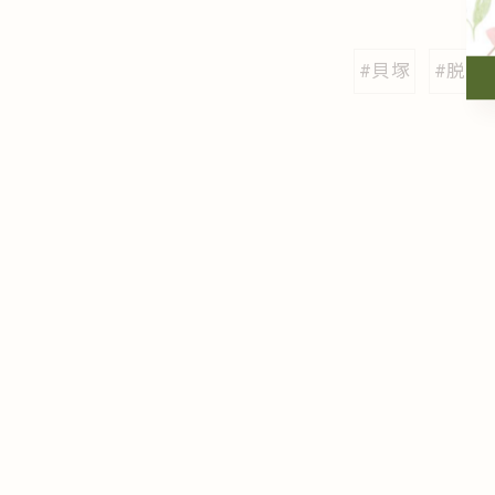
#貝塚
#脱毛