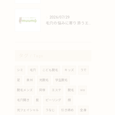
2026/07/29
毛穴の悩みに寄り添うエステの極意とは
タグ
Tags
シミ
毛穴
こども脱毛
キッズ
うで
足
泉州
光脱毛
学生脱毛
脱毛メンズ
貝塚
エステ
脱毛
vio
毛穴開き
髭
ピーリング
顔
光フェイシャル
うなじ
引き締め
全身