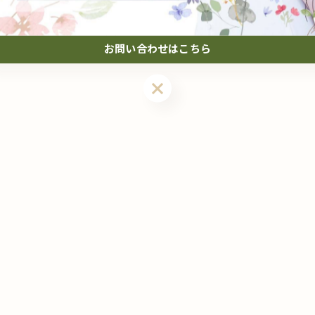
#vio
#髭
#顔
#うなじ
#全身
#背中
#脇
お問い合わせはこちら