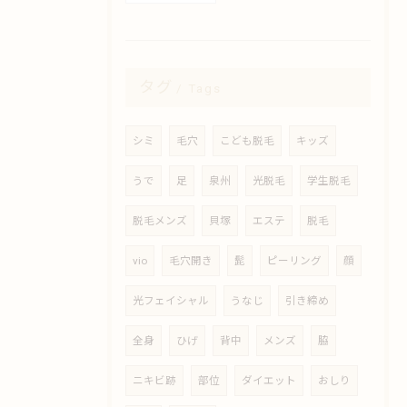
タグ
Tags
シミ
毛穴
こども脱毛
キッズ
うで
足
泉州
光脱毛
学生脱毛
脱毛メンズ
貝塚
エステ
脱毛
vio
毛穴開き
髭
ピーリング
顔
光フェイシャル
うなじ
引き締め
全身
ひげ
背中
メンズ
脇
ニキビ跡
部位
ダイエット
おしり