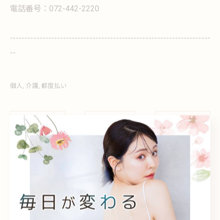
電話番号：072-442-2220
--------------------------------------------------------------------
--
個人
介護
都度払い
< 前のページ
一覧に戻る
次のページ >
関連タグ
#貝塚
#脱毛
#vio
#部位