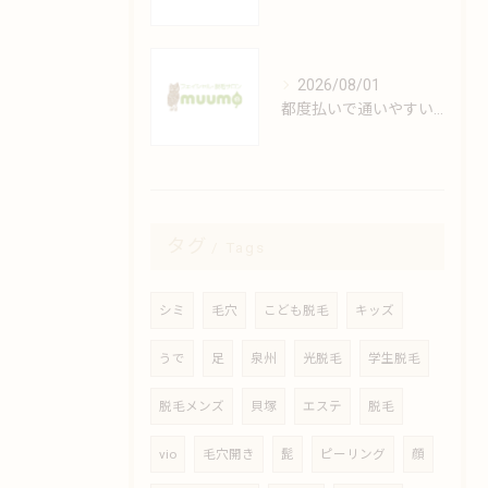
2026/08/01
都度払いで通いやすい安心脱毛の魅力解説
タグ
Tags
シミ
毛穴
こども脱毛
キッズ
うで
足
泉州
光脱毛
学生脱毛
脱毛メンズ
貝塚
エステ
脱毛
vio
毛穴開き
髭
ピーリング
顔