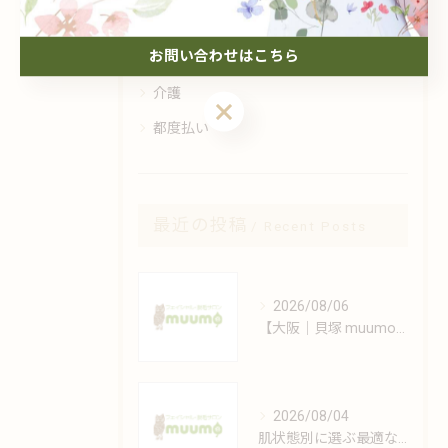
メンズ
お問い合わせはこちら
子供
介護
都度払い
最近の投稿
Recent Posts
2026/08/06
【大阪｜貝塚 muumo】エステと自宅でできるシミ対策術
2026/08/04
肌状態別に選ぶ最適なフェイシャルケアの方法