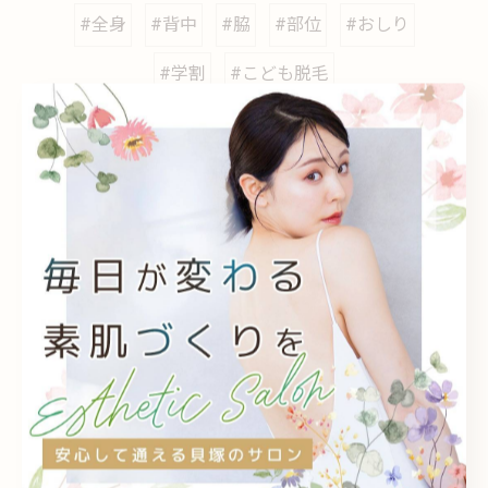
#全身
#背中
#脇
#部位
#おしり
#学割
#こども脱毛
カテゴリー
Categories
全てのカテゴリー
フェイシャル
脱毛
毛穴
シミケア
エイジング対策
個人