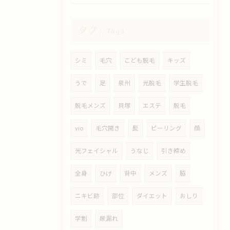
タグ
Tags
シミ
毛穴
こども脱毛
キッズ
うで
足
泉州
光脱毛
学生脱毛
脱毛メンズ
貝塚
エステ
脱毛
vio
毛穴開き
髭
ピーリング
顔
光フェイシャル
うなじ
引き締め
全身
ひげ
背中
メンズ
脇
ニキビ跡
部位
ダイエット
おしり
学割
尿漏れ