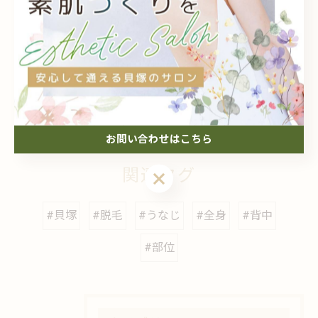
--
個人
メンズ
子供
介護
都度払い
< 前のページ
一覧に戻る
次のページ >
お問い合わせはこちら
関連タグ
#貝塚
#脱毛
#うなじ
#全身
#背中
#部位