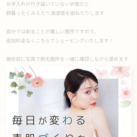
お手入れが行き届いていない状態だと
野暮ったくみえたり清潔感を損ねたりします
自分では剃ることが難しい箇所ですので、
追加料金なくこちらでシェービングいたします！
施術前に写真で脱毛箇所を一緒に確認しながら進めます
--------------------------------------------------------------------
--
フェイシャル・脱毛サロンmuumo
大阪府貝塚市清児６５４−４５
電話番号：072-442-2220
--------------------------------------------------------------------