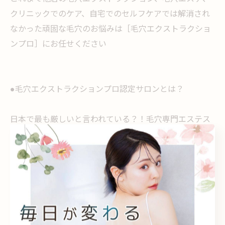
クリニックでのケア、自宅でのセルフケアでは解消され
なかった頑固な毛穴のお悩みは［毛穴エクストラクショ
ンプロ］にお任せください
⁡●毛穴エクストラクションプロ認定サロンとは？
日本で最も厳しいと言われている？！毛穴専門エステス
クール
⁡ @la.beaute.esthe ⁡
の厳しいテストに合格し、合格者の中でも規定を満たし
たプロフェッショナルなサロンのみが名乗ることができ
る称号です。
このロゴマークがあるサロンのみが正規認定サロンとな