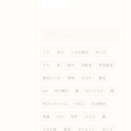
タグ
Tags
シミ
毛穴
こども脱毛
キッズ
うで
足
泉州
光脱毛
学生脱毛
脱毛メンズ
貝塚
エステ
脱毛
vio
毛穴開き
髭
ピーリング
顔
光フェイシャル
うなじ
引き締め
全身
ひげ
背中
メンズ
脇
ニキビ跡
部位
ダイエット
おしり