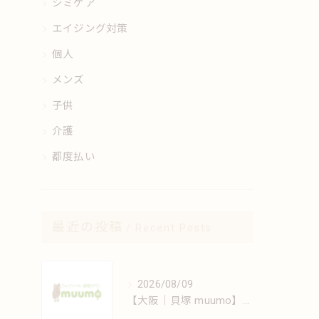
シミケア
エイジング対策
個人
メンズ
子供
介護
都度払い
最近の投稿
Recent Posts
2026/08/09
【大阪｜貝塚 muumo】肌質別シミケア方法と日常美容習慣