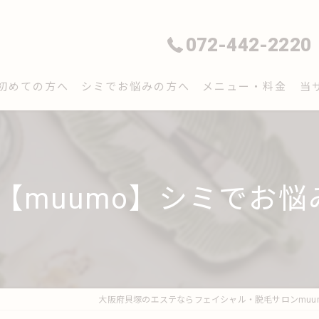
072-442-2220
初めての方へ
シミでお悩みの方へ
メニュー・料金
当
フ
脱
【muumo】シミでお
毛
シ
エ
大阪府貝塚のエステならフェイシャル・脱毛サロンmuu