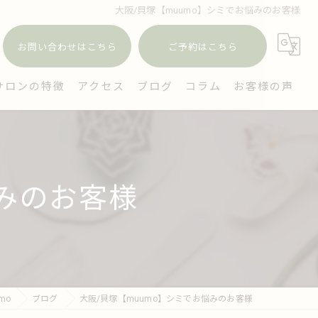
大阪/貝塚【muumo】シミでお悩みのお客様
お問い合わせはこちら
ご予約はこちら
サロンの特徴
アクセス
ブログ
コラム
お客様の声
ェイシャル
毛
悩みのお客様
穴
ミケア
イジング対策
mo
ブログ
大阪/貝塚【muumo】シミでお悩みのお客様