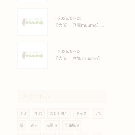
2026/08/08
【大阪｜貝塚muumo】変化する肌に寄り添うエイジングケア
2026/08/06
【大阪｜貝塚 muumo】エステと自宅でできるシミ対策術
タグ
Tags
シミ
毛穴
こども脱毛
キッズ
うで
足
泉州
光脱毛
学生脱毛