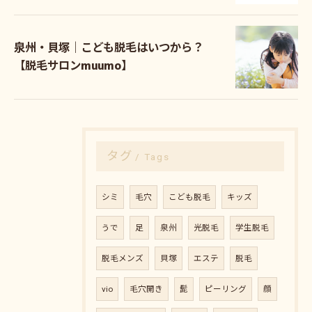
泉州・貝塚｜こども脱毛はいつから？
【脱毛サロンmuumo】
タグ
Tags
シミ
毛穴
こども脱毛
キッズ
うで
足
泉州
光脱毛
学生脱毛
脱毛メンズ
貝塚
エステ
脱毛
vio
毛穴開き
髭
ピーリング
顔