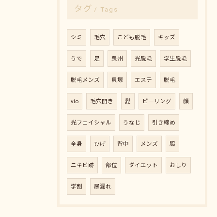
タグ
Tags
シミ
毛穴
こども脱毛
キッズ
うで
足
泉州
光脱毛
学生脱毛
脱毛メンズ
貝塚
エステ
脱毛
vio
毛穴開き
髭
ピーリング
顔
光フェイシャル
うなじ
引き締め
全身
ひげ
背中
メンズ
脇
ニキビ跡
部位
ダイエット
おしり
学割
尿漏れ