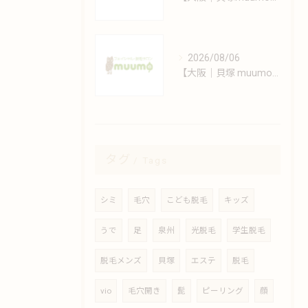
2026/08/06
【大阪｜貝塚 muumo】エステと自宅でできるシミ対策術
タグ
Tags
シミ
毛穴
こども脱毛
キッズ
うで
足
泉州
光脱毛
学生脱毛
脱毛メンズ
貝塚
エステ
脱毛
vio
毛穴開き
髭
ピーリング
顔