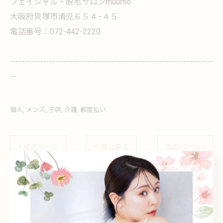
フェイシャル・脱毛サロンmuumo
大阪府貝塚市清児６５４−４５
電話番号：072-442-2220
--------------------------------------------------------------------
--
個人
メンズ
子供
介護
都度払い
< 前のページ
一覧に戻る
次のページ >
関連タグ
#貝塚
#vio
#髭
#顔
#うなじ
#全身