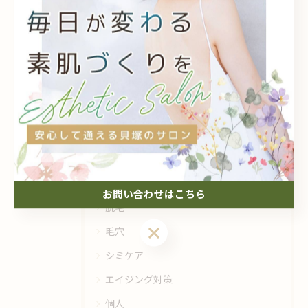
#背中
#脇
#部位
#おしり
#学割
#足
#うで
カテゴリー
Categories
全てのカテゴリー
フェイシャル
お問い合わせはこちら
脱毛
毛穴
シミケア
エイジング対策
個人