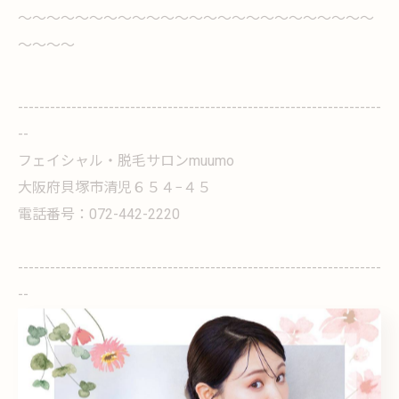
～～～～～～～～～～～～～～～～～～～～～～～～～
～～～～
--------------------------------------------------------------------
--
フェイシャル・脱毛サロンmuumo
大阪府貝塚市清児６５４−４５
電話番号：072-442-2220
--------------------------------------------------------------------
--
個人
メンズ
子供
都度払い