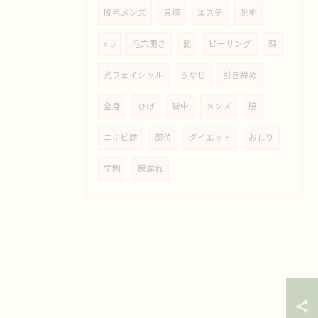
脱毛メンズ
貝塚
エステ
脱毛
vio
毛穴開き
髭
ピーリング
顔
光フェイシャル
うなじ
引き締め
全身
ひげ
背中
メンズ
脇
ニキビ跡
部位
ダイエット
おしり
学割
尿漏れ