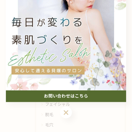
< 前のページ
一覧に戻る
次のページ >
関連タグ
#貝塚
#脱毛
#全身
#部位
#学割
カテゴリー
Categories
全てのカテゴリー
お問い合わせはこちら
フェイシャル
脱毛
毛穴