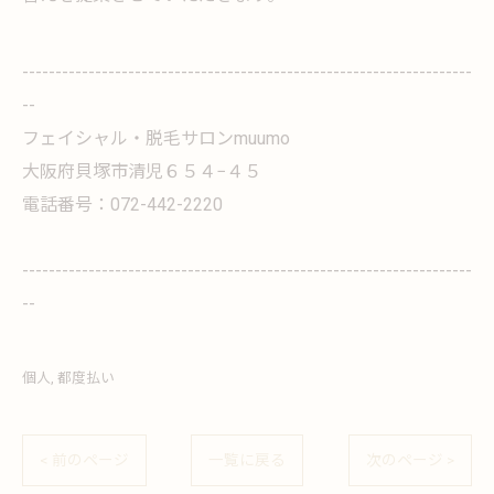
--------------------------------------------------------------------
--
フェイシャル・脱毛サロンmuumo
大阪府貝塚市清児６５４−４５
電話番号：072-442-2220
--------------------------------------------------------------------
--
個人
都度払い
< 前のページ
一覧に戻る
次のページ >