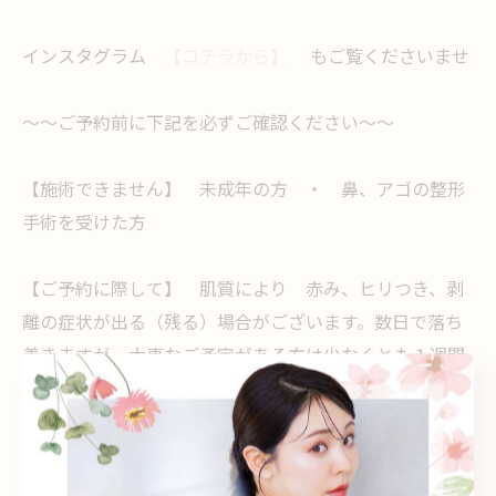
インスタグラム
【コチラから】
もご覧くださいませ
～～ご予約前に下記を必ずご確認ください～～
【施術できません】 未成年の方 ・ 鼻、アゴの整形
手術を受けた方
【ご予約に際して】 肌質により 赤み、ヒリつき、剥
離の症状が出る（残る）場合がございます。数日で落ち
着きますが、大事なご予定がある方は少なくとも１週間
前にご予約されることをオススメします。
【前後１週間は控えてください】 顔そり、眉・顔のワ
ックス脱毛、日焼け