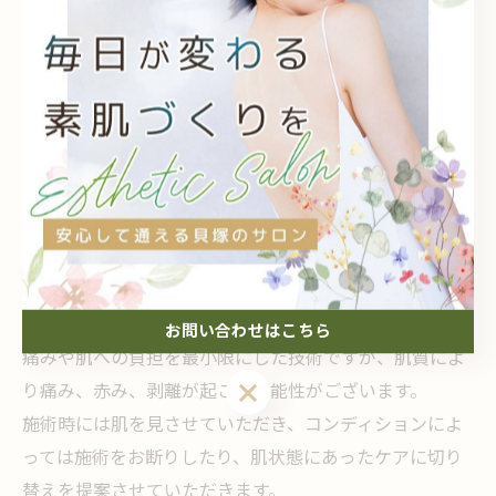
【前後２週間は控えてください】 ピーリングエステ、
他店の顔脱毛、ハイフ、医療エステ、レーザー
【肌の状態によっては施術できない場合がございます】
・極度の乾燥肌、敏感肌 ・炎症ニキビ ・湿疹 ・医
療機関処方のニキビ薬使用中
・アトピー性皮膚炎 ・口唇ヘルペスができている時
他の方式のエクストラクションとは違い、ラボーテ式は
お問い合わせはこちら
痛みや肌への負担を最小限にした技術ですが、肌質によ
り痛み、赤み、剥離が起こる可能性がございます。
施術時には肌を見させていただき、コンディションによ
っては施術をお断りしたり、肌状態にあったケアに切り
替えを提案させていただきます。