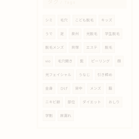
タグ
Tags
シミ
毛穴
こども脱毛
キッズ
うで
足
泉州
光脱毛
学生脱毛
脱毛メンズ
貝塚
エステ
脱毛
vio
毛穴開き
髭
ピーリング
顔
光フェイシャル
うなじ
引き締め
全身
ひげ
背中
メンズ
脇
ニキビ跡
部位
ダイエット
おしり
学割
尿漏れ