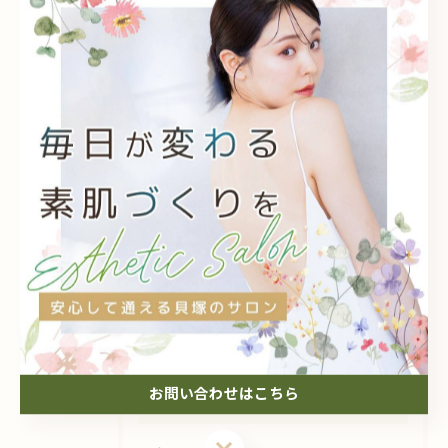
個人
メンズ
子供
都度払い
< 前のページ
一覧に戻る
次のページ >
関連タグ
#貝塚
#脱毛
#全身
#部位
#脱毛メンズ
#うで
#こども脱毛
お問い合わせはこちら
カテゴリー
Categories