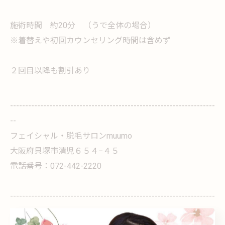
施術時間 約20分 （うで全体の場合）
※着替えや初回カウンセリング時間は含めず
２回目以降も割引あり
--------------------------------------------------------------------
--
フェイシャル・脱毛サロンmuumo
大阪府貝塚市清児６５４−４５
電話番号：072-442-2220
--------------------------------------------------------------------
--