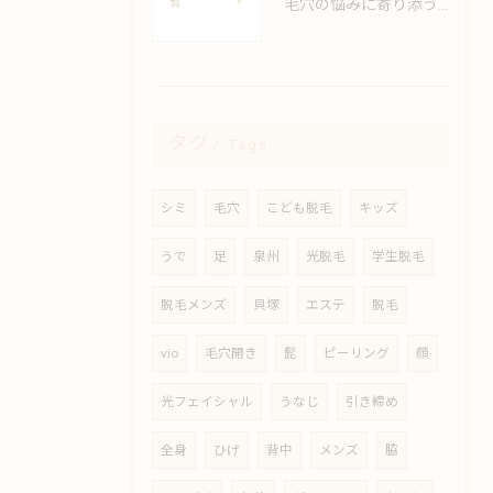
毛穴の悩みに寄り添うエステの極意とは
タグ
Tags
シミ
毛穴
こども脱毛
キッズ
うで
足
泉州
光脱毛
学生脱毛
脱毛メンズ
貝塚
エステ
脱毛
vio
毛穴開き
髭
ピーリング
顔
光フェイシャル
うなじ
引き締め
全身
ひげ
背中
メンズ
脇