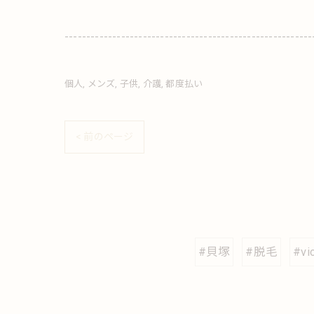
---------------------------------------------------------
個人
メンズ
子供
介護
都度払い
< 前のページ
#貝塚
#脱毛
#vi