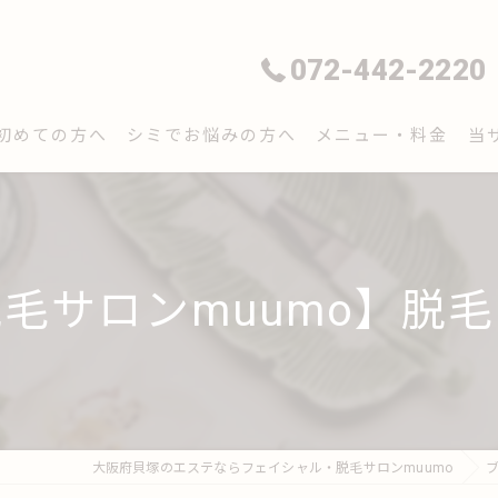
072-442-2220
初めての方へ
シミでお悩みの方へ
メニュー・料金
当
フ
脱
毛サロンmuumo】脱
毛
シ
エ
大阪府貝塚のエステならフェイシャル・脱毛サロンmuumo