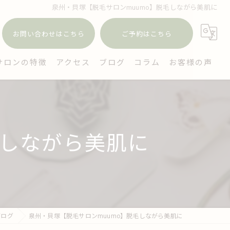
泉州・貝塚【脱毛サロンmuumo】脱毛しながら美肌に
お問い合わせはこちら
ご予約はこちら
サロンの特徴
アクセス
ブログ
コラム
お客様の声
ェイシャル
毛
毛しながら美肌に
穴
ミケア
イジング対策
ブログ
泉州・貝塚【脱毛サロンmuumo】脱毛しながら美肌に