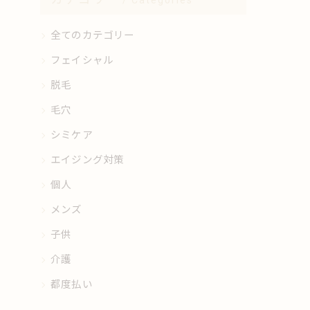
Categories
全てのカテゴリー
フェイシャル
脱毛
毛穴
シミケア
エイジング対策
個人
メンズ
子供
介護
都度払い