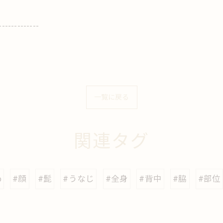
-------------
一覧に戻る
関連タグ
o
#顔
#髭
#うなじ
#全身
#背中
#脇
#部位