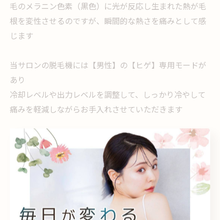
毛のメラニン色素（黒色）に光が反応し生まれた熱が毛
根を変性させるのですが、瞬間的な熱さを痛みとして感
じます
当サロンの脱毛機には【男性】の【ヒゲ】専用モードが
あり
冷却レベルや出力レベルを調整して、しっかり冷やして
痛みを軽減しながらお手入れさせていただきます
--------------------------------------------------------------------
--
フェイシャル・脱毛サロンmuumo
大阪府貝塚市清児６５４−４５