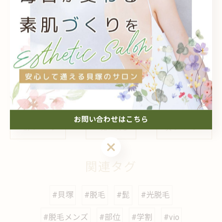
電話番号：072-442-2220
--------------------------------------------------------------------
--
個人
メンズ
子供
介護
都度払い
お問い合わせはこちら
< 前のページ
一覧に戻る
次のページ >
関連タグ
#貝塚
#脱毛
#髭
#光脱毛
#脱毛メンズ
#部位
#学割
#vio