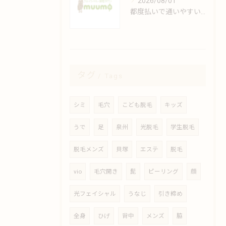
2026/08/01
都度払いで通いやすい安心脱毛の魅力解説
タグ
Tags
シミ
毛穴
こども脱毛
キッズ
うで
足
泉州
光脱毛
学生脱毛
脱毛メンズ
貝塚
エステ
脱毛
vio
毛穴開き
髭
ピーリング
顔
光フェイシャル
うなじ
引き締め
全身
ひげ
背中
メンズ
脇